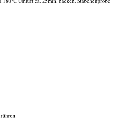
ei 180°C Umluft ca. 25min. backen. Stäbchenprobe
nrühren.