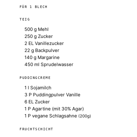
FÜR 1 BLECH
TEIG
500 g Mehl
250 g Zucker
2 EL Vanillezucker
22 g Backpulver
140 g Margarine
450 ml Sprudelwasser
PUDDINGCREME
1 l Sojamilch
3 P Puddingpulver Vanille
6 EL Zucker
1 P Agartine (mit 30% Agar)
1 P vegane Schlagsahne
(200g)
FRUCHTSCHICHT