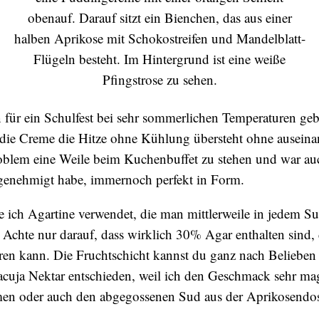
 für ein Schulfest bei sehr sommerlichen Temperaturen ge
die Creme die Hitze ohne Kühlung übersteht ohne auseinan
Problem eine Weile beim Kuchenbuffet zu stehen und war au
k genehmigt habe, immernoch perfekt in Form.
e ich Agartine verwendet, die man mittlerweile in jedem S
Achte nur darauf, dass wirklich 30% Agar enthalten sind, 
ren kann. Die Fruchtschicht kannst du ganz nach Belieben
uja Nektar entschieden, weil ich den Geschmack sehr ma
men oder auch den abgegossenen Sud aus der Aprikosendo