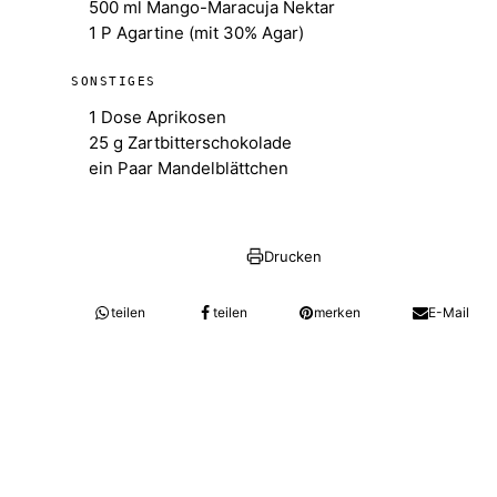
500 ml Mango-Maracuja Nektar
1 P Agartine (mit 30% Agar)
SONSTIGES
1 Dose Aprikosen
25 g Zartbitterschokolade
ein Paar Mandelblättchen
Drucken
teilen
teilen
merken
E-Mail